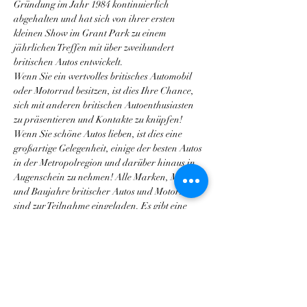
Gründung im Jahr 1984 kontinuierlich 
abgehalten und hat sich von ihrer ersten 
kleinen Show im Grant Park zu einem 
jährlichen Treffen mit über zweihundert 
britischen Autos entwickelt.
Wenn Sie ein wertvolles britisches Automobil 
oder Motorrad besitzen, ist dies Ihre Chance, 
sich mit anderen britischen Autoenthusiasten 
zu präsentieren und Kontakte zu knüpfen! 
Wenn Sie schöne Autos lieben, ist dies eine 
großartige Gelegenheit, einige der besten Autos 
in der Metropolregion und darüber hinaus in 
Augenschein zu nehmen! Alle Marken, Modelle 
und Baujahre britischer Autos und Motorräder 
sind zur Teilnahme eingeladen. Es gibt eine 
Anmeldegebühr, und alle Einnahmen gehen 
an lokale Wohltätigkeitsorganisationen. Die 
Autoshow und das Festival sind für Zuschauer 
KOSTENLOS.