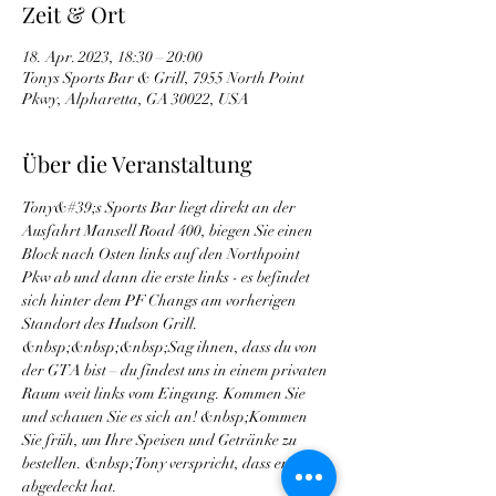
Zeit & Ort
18. Apr. 2023, 18:30 – 20:00
Tonys Sports Bar & Grill, 7955 North Point
Pkwy, Alpharetta, GA 30022, USA
Über die Veranstaltung
Tony&#39;s Sports Bar liegt direkt an der 
Ausfahrt Mansell Road 400, biegen Sie einen 
Block nach Osten links auf den Northpoint 
Pkw ab und dann die erste links - es befindet 
sich hinter dem PF Changs am vorherigen 
Standort des Hudson Grill. 
&nbsp;&nbsp;&nbsp;Sag ihnen, dass du von 
der GTA bist – du findest uns in einem privaten 
Raum weit links vom Eingang. Kommen Sie 
und schauen Sie es sich an! &nbsp;Kommen 
Sie früh, um Ihre Speisen und Getränke zu 
bestellen. &nbsp;Tony verspricht, dass er es 
abgedeckt hat.