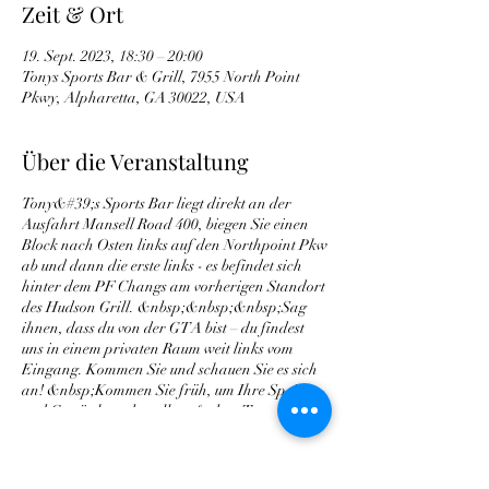
Zeit & Ort
19. Sept. 2023, 18:30 – 20:00
Tonys Sports Bar & Grill, 7955 North Point
Pkwy, Alpharetta, GA 30022, USA
Über die Veranstaltung
Tony&#39;s Sports Bar liegt direkt an der
Ausfahrt Mansell Road 400, biegen Sie einen
Block nach Osten links auf den Northpoint Pkw
ab und dann die erste links - es befindet sich
hinter dem PF Changs am vorherigen Standort
des Hudson Grill. &nbsp;&nbsp;&nbsp;Sag
ihnen, dass du von der GTA bist – du findest
uns in einem privaten Raum weit links vom
Eingang. Kommen Sie und schauen Sie es sich
an! &nbsp;Kommen Sie früh, um Ihre Speisen
und Getränke zu bestellen. &nbsp;Tony
verspricht, dass er es abgedeckt hat.