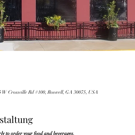
5 W Crossville Rd #100, Roswell, GA 30075, USA
staltung
rly to order your food and beverages. 