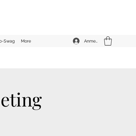
Anmelden
b-Swag
More
eting