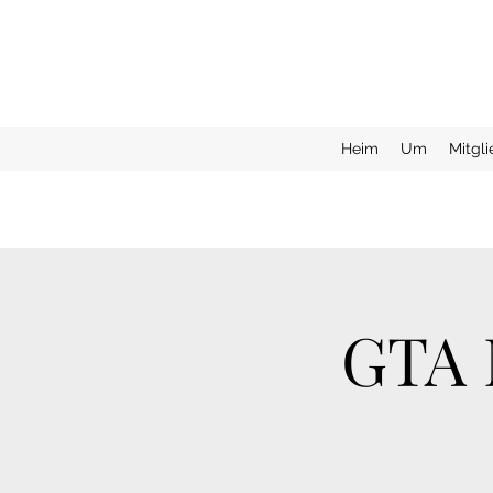
Heim
Um
Mitgl
GTA 