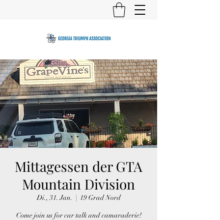
Mittagessen der GTA
Mountain Division
Di., 31. Jan.
  |  
19 Grad Nord
Come join us for car talk and camaraderie!