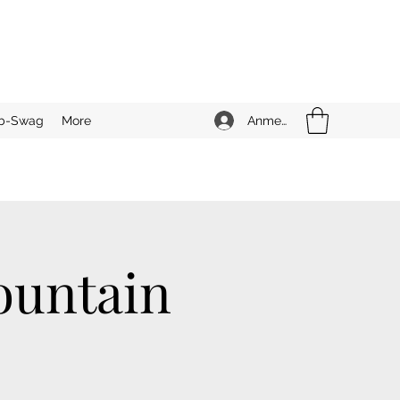
Anmelden
b-Swag
More
ountain