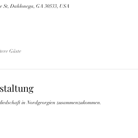
ee St, Dahlonega, GA 30533, USA
tere Gäste
staltung
tgliedschaft in Nordgeorgien zusammenzukommen.