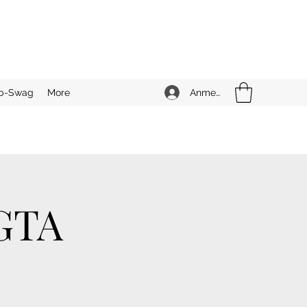
Anmelden
b-Swag
More
 GTA