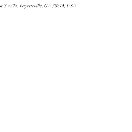
St S #228, Fayetteville, GA 30214, USA