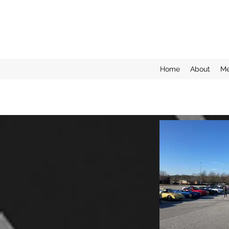
Home
About
Me