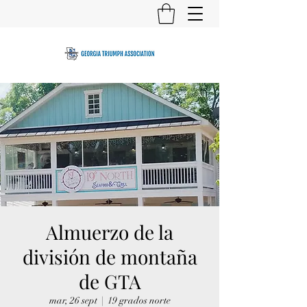
Almuerzo de la
división de montaña
de GTA
mar, 26 sept
  |  
19 grados norte