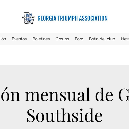
ción
Eventos
Boletines
Groups
Foro
Botín del club
New
ón mensual de 
Southside