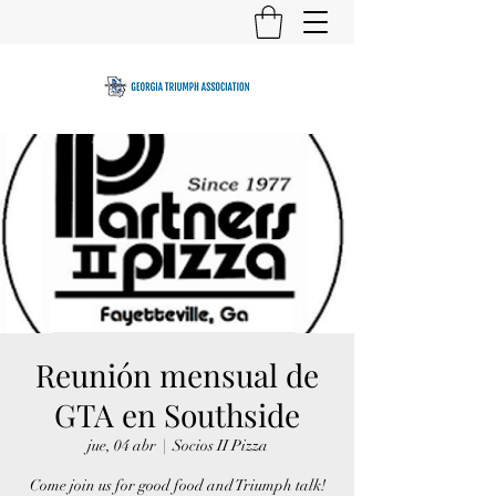
Reunión mensual de
GTA en Southside
jue, 04 abr
  |  
Socios II Pizza
Come join us for good food and Triumph talk!