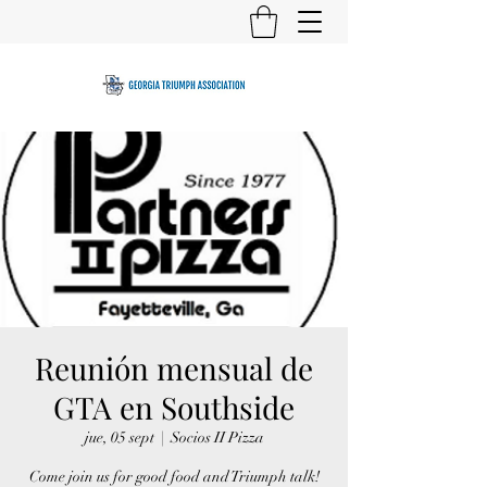
Reunión mensual de
GTA en Southside
jue, 05 sept
  |  
Socios II Pizza
Come join us for good food and Triumph talk!