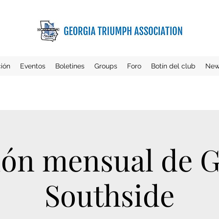
ción
Eventos
Boletines
Groups
Foro
Botín del club
New
ón mensual de 
Southside