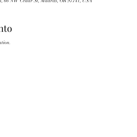
ion, 66 NW Cedar St, Madras, OR 97741, USA
nto
tion.