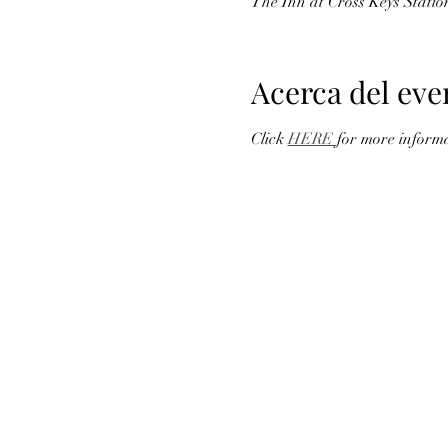
The Inn at Cross Keys Stat
Acerca del eve
Click 
HERE 
for more informa