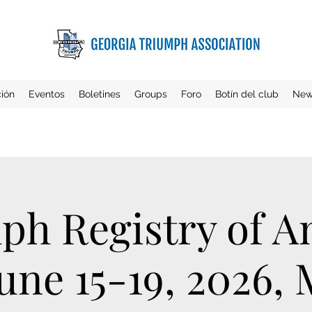
ción
Eventos
Boletines
Groups
Foro
Botín del club
New
ph Registry of A
une 15-19, 2026,