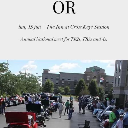
OR
lun, 15 jun
  |  
The Inn at Cross Keys Station
Annual National meet for TR2s, TR3s and 4s.